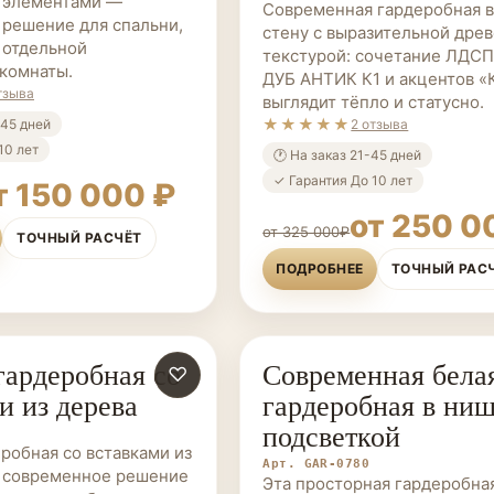
 элементами —
Современная гардеробная в
решение для спальни,
стену с выразительной дре
 отдельной
текстурой: сочетание ЛДСП
комнаты.
ДУБ АНТИК К1 и акцентов 
тзыва
выглядит тёпло и статусно.
★★★★★
-45 дней
2 отзыва
10 лет
🕐 На заказ 21-45 дней
✓ Гарантия До 10 лет
т 150 000 ₽
от 250 0
от 325 000₽
ТОЧНЫЙ РАСЧЁТ
ПОДРОБНЕЕ
ТОЧНЫЙ РАС
гардеробная со
Современная бела
Е НА ЗАКАЗ
♡
ГАРДЕРОБНЫЕ НА ЗАКАЗ
и из дерева
гардеробная в ниш
подсветкой
еробная со вставками из
Арт. GAR-0780
о современное решение
Эта просторная гардеробна