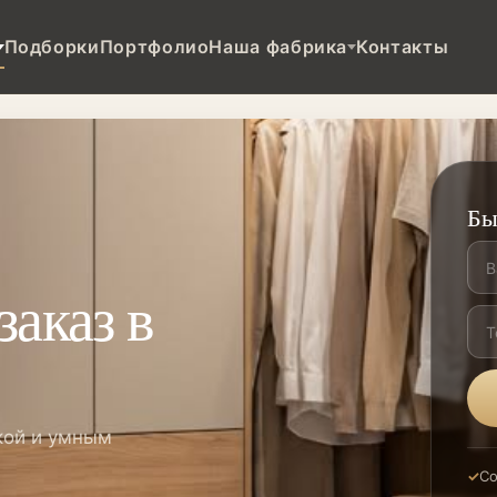
Подборки
Портфолио
Наша фабрика
Контакты
Бы
заказ в
кой и умным
Со