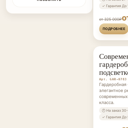
✓ Гарантия До 
о
от 325 000₽
ПОДРОБНЕЕ
Современ
ГАРДЕРОБНЫ
гардероб
подсветк
Арт. GAR-0783
Гардеробная 
элегантное р
современных
класса.
🕐 На заказ 30
✓ Гарантия До 