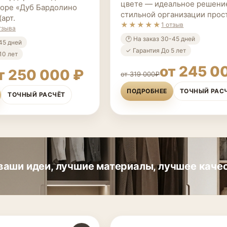
цвете — идеальное решени
коре «Дуб Бардолино
стильной организации прос
арт.
★★★★★
1 отзыв
тзыва
🕐 На заказ 30-45 дней
-45 дней
✓ Гарантия До 5 лет
10 лет
от 245 0
т 250 000 ₽
от 319 000₽
ПОДРОБНЕЕ
ТОЧНЫЙ РАС
ТОЧНЫЙ РАСЧЁТ
аши идеи, лучшие материалы, лучшее качес