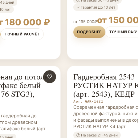
🕐 На заказ 30-45 дней
-45 дней
✓ Гарантия До 10 лет
10 лет
от 150 0
т 180 000 ₽
от 195 000₽
ПОДРОБНЕЕ
ТОЧНЫЙ РАС
ТОЧНЫЙ РАСЧЁТ
ная до потолка
Гардеробная 2543
Е НА ЗАКАЗ
♡
ГАРДЕРОБНЫЕ НА ЗАКАЗ
ифакс белый
РУСТИК НАТУР 
176 STG3),
(арт. 2543), КЕДР
Арт. GAR-1021
Современная гардеробная с
древесной фактурой: нижни
 гардеробная до
и фасады выполнены в деко
етлом древесном
РУСТИК НАТУР К4 (арт.
Галифакс белый (арт.
🕐 На заказ 21-45 дней
-45 дней