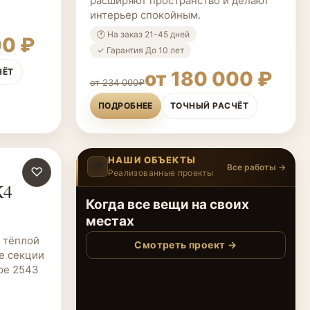
расширяют пространство и делают
интерьер спокойным.
🕐 На заказ 21-45 дней
00 ₽
✓ Гарантия До 10 лет
ЧЁТ
от 180 000 ₽
от 234 000₽
ПОДРОБНЕЕ
ТОЧНЫЙ РАСЧЁТ
НАШИ ОБЪЕКТЫ
📷
Все работы →
♡
Реализованные проекты
5
/12
‹
›
К4
Порядок в вашем доме
вместе с ЭкоЛюкс
 тёплой
Смотреть проект →
е секции
ре 2543