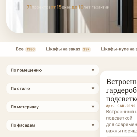
71
от 15
до 10
проектов
дней
лет гарантии
Все
Шкафы на заказ
Шкафы-купе на 
1386
297
По помещению
▼
Встроен
ГАРДЕРОБНЫ
гардероб
По стилю
▼
подсветк
Арт. GAR-0190
По материалу
▼
Встроенный ш
подсветкой 
для современ
По фасадам
▼
важны порядо