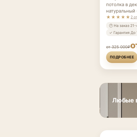
потолка в де
натуральный (
★★★★★
2 о
🕐 На заказ 21
✓ Гарантия До 
о
от 325 000₽
ПОДРОБНЕЕ
Любые в