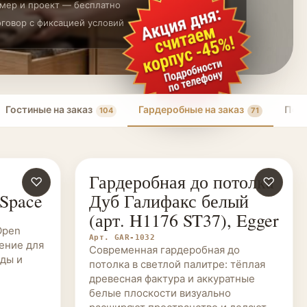
мер и проект — бесплатно
говор с фиксацией условий
Гостиные на заказ
Гардеробные на заказ
Пере
104
71
Гардеробная до потолка
♡
ГАРДЕРОБНЫЕ НА ЗАКАЗ
♡
 Space
Дуб Галифакс белый
(арт. H1176 ST37), Egger
Open
Арт. GAR-1032
ение для
Современная гардеробная до
ды и
потолка в светлой палитре: тёплая
древесная фактура и аккуратные
белые плоскости визуально