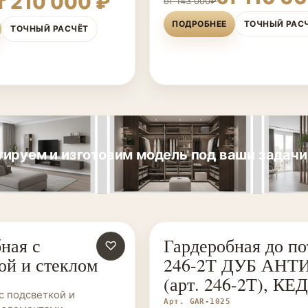
т 210 000 ₽
от 143 000₽
ПОДРОБНЕЕ
ТОЧНЫЙ РАС
ТОЧНЫЙ РАСЧЁТ
ируем и изготовим модель под ваши задачи
ная с
Гардеробная до по
Е НА ЗАКАЗ
♡
ГАРДЕРОБНЫЕ НА ЗАКАЗ
ой и стеклом
246-2Т ДУБ АНТ
(арт. 246-2Т), КЕ
с подсветкой и
Арт. GAR-1025