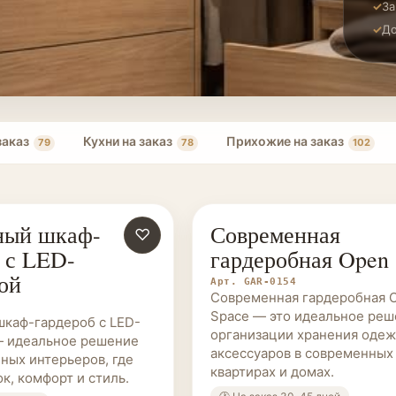
За
До
заказ
Кухни на заказ
Прихожие на заказ
79
78
102
ный шкаф-
Современная
Е НА ЗАКАЗ
♡
ГАРДЕРОБНЫЕ НА ЗАКАЗ
 с LED-
гардеробная Open
ой
Арт. GAR-0154
Современная гардеробная 
Space — это идеальное реш
каф-гардероб с LED-
организации хранения одеж
— идеальное решение
аксессуаров в современных
ных интерьеров, где
квартирах и домах.
к, комфорт и стиль.