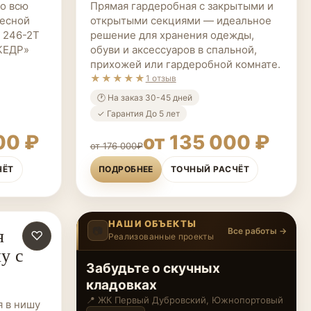
о всю
Прямая гардеробная с закрытыми и
весной
открытыми секциями — идеальное
 246-2Т
решение для хранения одежды,
«КЕДР»
обуви и аксессуаров в спальной,
прихожей или гардеробной комнате.
★★★★★
1 отзыв
🕐 На заказ 30-45 дней
✓ Гарантия До 5 лет
00 ₽
от 135 000 ₽
от 176 000₽
ЧЁТ
ПОДРОБНЕЕ
ТОЧНЫЙ РАСЧЁТ
НАШИ ОБЪЕКТЫ
я
📷
Все работы →
♡
Реализованные проекты
5
/12
‹
›
у с
Все наводят порядок, а у
меня снова нет ни времени,
ни сил
📍 ЖК Level Мичуринский, Очаково-
я в нишу