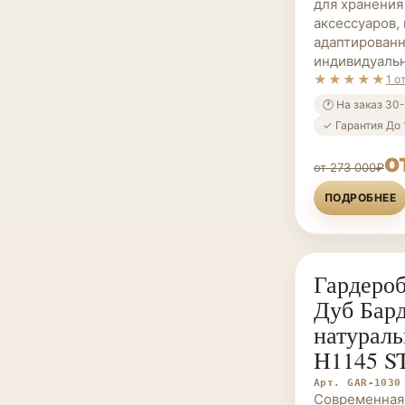
для хранения
аксессуаров,
адаптированн
индивидуальн
★★★★★
1 о
🕐 На заказ 30
✓ Гарантия До 
о
от 273 000₽
ПОДРОБНЕЕ
Гардероб
ГАРДЕРОБНЫ
Дуб Бар
натураль
H1145 ST
Арт. GAR-1030
Современная