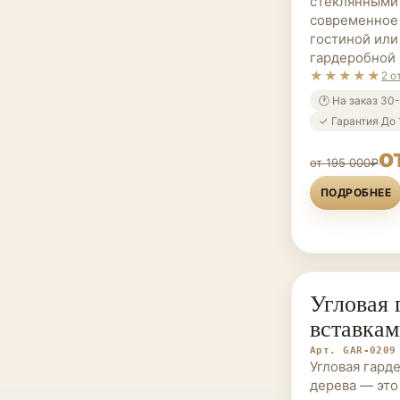
стеклянными
современное 
гостиной или
гардеробной 
★★★★★
2 о
🕐 На заказ 30
✓ Гарантия До 
о
от 195 000₽
ПОДРОБНЕЕ
Угловая 
ГАРДЕРОБНЫ
вставкам
Арт. GAR-0209
Угловая гард
дерева — эт