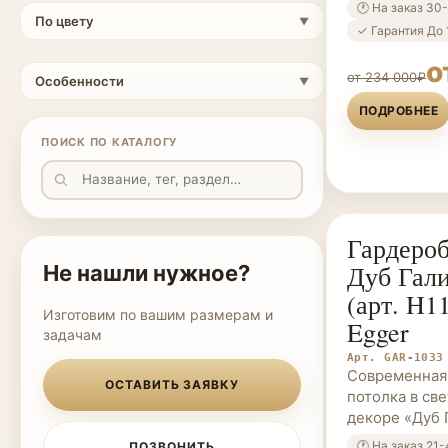
🕐 На заказ 30
По цвету
▼
✓ Гарантия До 
о
от 234 000₽
Особенности
▼
ПОДРОБНЕЕ
ПОИСК ПО КАТАЛОГУ
Гардероб
ГАРДЕРОБНЫ
Дуб Гал
Не нашли нужное?
(арт. H1
Изготовим по вашим размерам и
Egger
задачам
Арт. GAR-1033
Современная
ОСТАВИТЬ ЗАЯВКУ
потолка в св
декоре «Дуб 
🕐 На заказ 21
ПОЗВОНИТЬ