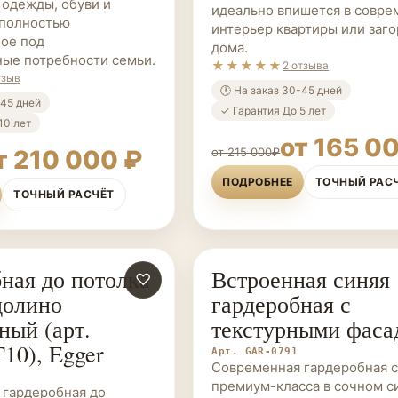
 одежды, обуви и
идеально впишется в совр
 полностью
интерьер квартиры или заг
ое под
дома.
ые потребности семьи.
★★★★★
2 отзыва
тзыв
🕐 На заказ 30-45 дней
-45 дней
✓ Гарантия До 5 лет
10 лет
от 165 0
т 210 000 ₽
от 215 000₽
ПОДРОБНЕЕ
ТОЧНЫЙ РАС
ТОЧНЫЙ РАСЧЁТ
ная до потолка
Встроенная синяя
Е НА ЗАКАЗ
♡
ГАРДЕРОБНЫЕ НА ЗАКАЗ
долино
гардеробная с
ный (арт.
текстурными фаса
10), Egger
Арт. GAR-0791
Современная гардеробная 
премиум-класса в сочном с
 гардеробная до