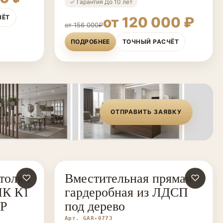
✓ Гарантия До 10 лет
ЧЁТ
от 120 000 ₽
от 156 000₽
ПОДРОБНЕЕ
ТОЧНЫЙ РАСЧЁТ
ОТПРАВИТЬ ЗАЯВКУ
толка
Вместительная прямая
♡
ГАРДЕРОБНЫЕ НА ЗАКАЗ
♡
ИК К1
гардеробная из ЛДСП
ДР
под дерево
Арт. GAR-0773