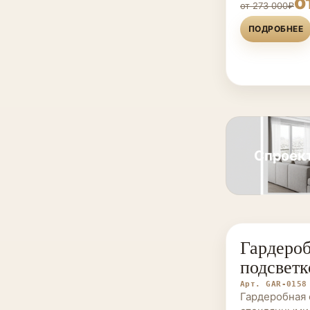
о
от 273 000₽
ПОДРОБНЕЕ
Спроект
Гардероб
ГАРДЕРОБНЫ
подсветк
Арт. GAR-0158
Гардеробная 