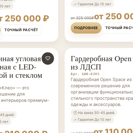
✓ Гарантия До 10 лет
10 лет
от 250 0
т 250 000 ₽
от 325 000₽
ПОДРОБНЕЕ
ТОЧНЫЙ РАС
ТОЧНЫЙ РАСЧЁТ
ная угловая
Гардеробная Open
Е НА ЗАКАЗ
♡
ГАРДЕРОБНЫЕ НА ЗАКАЗ
ная с LED-
из ЛДСП
ой и стеклом
Арт. GAR-0205
Гардеробная Open Space и
современное решение для
«Клео» — это
организации функционально
ешение для
стильного пространства хр
 интерьеров премиум-
одежды и аксессуаров.
🕐 На заказ 30-45 дней
-45 дней
✓ Гарантия До 10 лет
5 лет
от 110 0