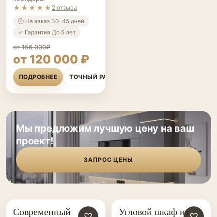
★★★★★
2 отзыва
🕐 На заказ 30-45 дней
✓ Гарантия До 5 лет
от 156 000₽
от 120 000 ₽
ПОДРОБНЕЕ
ТОЧНЫЙ РАСЧЁТ
Мы предложим лучшую цену на ваш
проект!
ЗАПРОС ЦЕНЫ
Современный
Угловой шкаф из
ШКАФЫ НА ЗАКАЗ
♡
ШКАФЫ НА ЗАКАЗ
♡