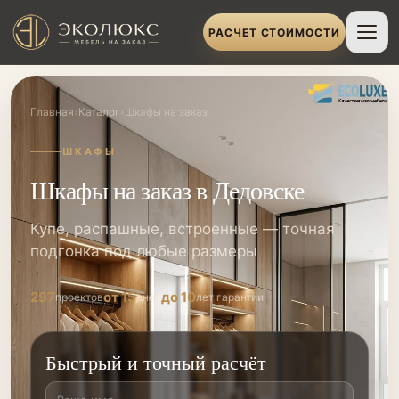
РАСЧЕТ СТОИМОСТИ
›
›
Главная
Каталог
Шкафы на заказ
ШКАФЫ
Шкафы на заказ в Дедовске
Купе, распашные, встроенные — точная
подгонка под любые размеры
297
от 15
до 10
проектов
дней
лет гарантии
Быстрый и точный расчёт