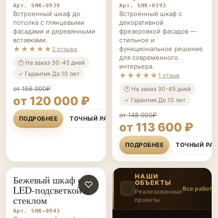
Арт. SHK-0939
Арт. SHK-0393
Встроенный шкаф до
Встроенный шкаф с
потолка с глянцевыми
декоративной
фасадами и деревянными
фрезеровкой фасадов —
вставками.
стильное и
★★★★★
функциональное решение
2 отзыва
для современного
🕐 На заказ 30-45 дней
интерьера.
✓ Гарантия До 10 лет
★★★★★
1 отзыв
от 156 000₽
🕐 На заказ 30-45 дней
от 120 000 ₽
✓ Гарантия До 10 лет
от 148 000₽
ПОДРОБНЕЕ
ТОЧНЫЙ РАСЧЁТ
от 113 600 ₽
ПОДРОБНЕЕ
ТОЧНЫЙ РА
НАШИ
Бежевый шкаф с
ОБЪЕКТЫ
ШКАФЫ НА ЗАКАЗ
♡
LED-подсветкой и
📷
Все работы
Реализованные
стеклом
проекты
2
/12
‹
›
Арт. SHK-0943