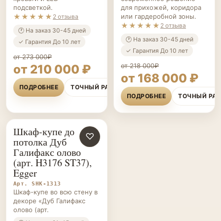
подсветкой.
для прихожей, коридора
★★★★★
или гардеробной зоны.
2 отзыва
★★★★★
2 отзыва
🕐 На заказ 30-45 дней
🕐 На заказ 30-45 дней
✓ Гарантия До 10 лет
✓ Гарантия До 10 лет
от 273 000₽
от 218 000₽
от 210 000 ₽
от 168 000 ₽
ПОДРОБНЕЕ
ТОЧНЫЙ РАСЧЁТ
ПОДРОБНЕЕ
ТОЧНЫЙ РА
Шкаф-купе до
ШКАФЫ НА ЗАКАЗ
♡
потолка Дуб
Галифакс олово
(арт. H3176 ST37),
Egger
Арт. SHK-1313
Шкаф-купе во всю стену в
декоре «Дуб Галифакс
олово (арт.