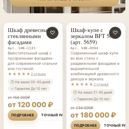
Шкаф древесный со
Шкаф-купе с
ШКАФЫ НА ЗАКАЗ
♡
ШКАФЫ НА ЗАКАЗ
♡
стеклянными
зеркалом BFT 5027
фасадами
(арт. 5659)
Арт. SHK-1183
Арт. SHK-0984
Вместительный шкаф с
Современный шкаф-купе
прозрачными фасадами
во всю стену с
для современной спальни
раздвижными фасадами и
или гостиной.
выразительной
★★★★★
комбинацией древесного
2 отзыва
декора и зеркала.
🕐 На заказ 30-45 дней
★★★★★
2 отзыва
✓ Гарантия До 10 лет
🕐 На заказ 21-45 дней
от 156 000₽
✓ Гарантия До 10 лет
от 120 000 ₽
от 234 000₽
от 180 000 ₽
ПОДРОБНЕЕ
ТОЧНЫЙ РАСЧЁТ
ПОДРОБНЕЕ
ТОЧНЫЙ РА