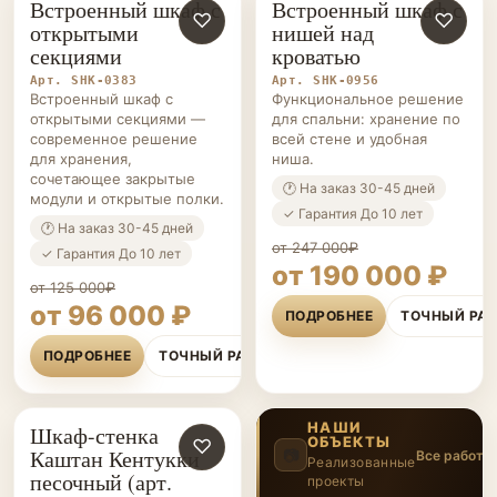
Встроенный шкаф с
Встроенный шкаф с
ШКАФЫ НА ЗАКАЗ
♡
ШКАФЫ НА ЗАКАЗ
♡
открытыми
нишей над
секциями
кроватью
Арт. SHK-0383
Арт. SHK-0956
Встроенный шкаф с
Функциональное решение
открытыми секциями —
для спальни: хранение по
современное решение
всей стене и удобная
для хранения,
ниша.
сочетающее закрытые
🕐 На заказ 30-45 дней
модули и открытые полки.
✓ Гарантия До 10 лет
🕐 На заказ 30-45 дней
от 247 000₽
✓ Гарантия До 10 лет
от 190 000 ₽
от 125 000₽
от 96 000 ₽
ПОДРОБНЕЕ
ТОЧНЫЙ РА
ПОДРОБНЕЕ
ТОЧНЫЙ РАСЧЁТ
НАШИ
Шкаф-стенка
ОБЪЕКТЫ
ШКАФЫ НА ЗАКАЗ
♡
Каштан Кентукки
📷
Все работы
Реализованные
песочный (арт.
проекты
8
/12