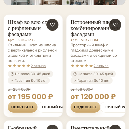
Шкаф во всю стену
Встроенный шкаф с
ШКАФЫ НА ЗАКАЗ
♡
ШКАФЫ НА ЗАКАЗ
♡
с рифлеными
комбинированными
фасадами
фасадами
Арт. SHK-1275
Арт. SHK-1184
Стильный шкаф из шпона
Просторный шкаф с
с вертикальной рифлёной
гладкими древесными
отделкой и открытыми
фасадами и секциями со
полками.
стеклом.
★★★★★
★★★★★
2 отзыва
2 отзыва
🕐 На заказ 30-45 дней
🕐 На заказ 30-45 дней
✓ Гарантия До 10 лет
✓ Гарантия До 10 лет
от 254 000₽
от 156 000₽
от 195 000 ₽
от 120 000 ₽
ПОДРОБНЕЕ
ТОЧНЫЙ РАСЧЁТ
ПОДРОБНЕЕ
ТОЧНЫЙ РА
Г-образный
Вместительный