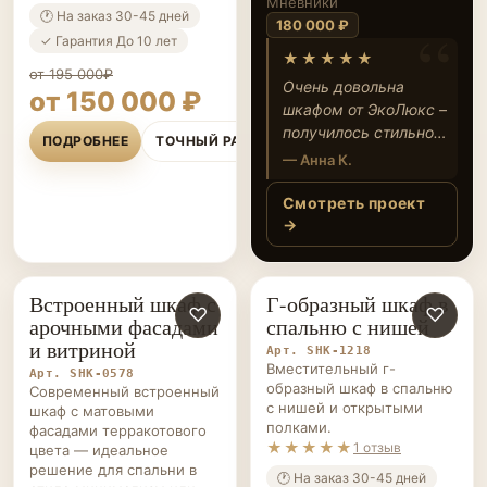
Мневники
стиле с
🕐 На заказ 30-45 дней
180 000 ₽
матовыми
✓ Гарантия До 10 лет
★★★★★
фасадами
от 195 000₽
Очень довольна
от 150 000 ₽
шкафом от ЭкоЛюкс –
получилось стильно,
ПОДРОБНЕЕ
ТОЧНЫЙ РАСЧЁТ
аккуратно и очень
— Анна К.
удобно! Всё хранится
по местам, фасады
Смотреть проект
идеально вписались
→
в интерьер. Спасибо
за индивидуальный
подход и
Встроенный шкаф с
Г-образный шкаф в
ШКАФЫ НА ЗАКАЗ
♡
ШКАФЫ НА ЗАКАЗ
♡
качественную
арочными фасадами
спальню с нишей
работу!
и витриной
Арт. SHK-1218
Вместительный г-
Арт. SHK-0578
образный шкаф в спальню
Современный встроенный
с нишей и открытыми
шкаф с матовыми
полками.
фасадами терракотового
★★★★★
1 отзыв
цвета — идеальное
решение для спальни в
🕐 На заказ 30-45 дней