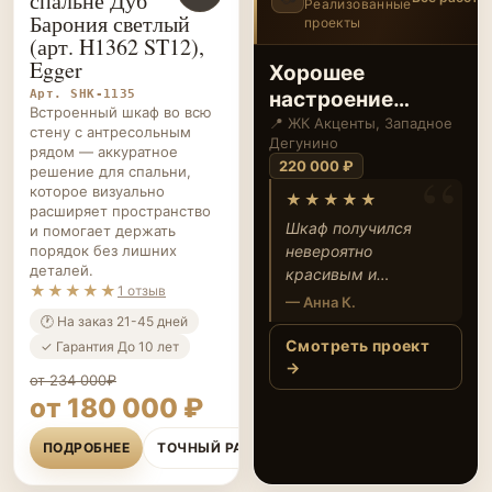
спальне Дуб
Реализованные
Барония светлый
проекты
1
/12
‹
›
(арт. H1362 ST12),
Egger
Хорошее
Арт. SHK-1135
настроение
Встроенный шкаф во всю
начинается там,
📍 ЖК Акценты, Западное
стену с антресольным
Дегунино
где вам по-
рядом — аккуратное
220 000 ₽
решение для спальни,
настоящему
которое визуально
★★★★★
уютно
расширяет пространство
Шкаф получился
и помогает держать
порядок без лишних
невероятно
деталей.
красивым и
★★★★★
1 отзыв
удобным! Особенно
— Анна К.
нравится витрина с
🕐 На заказ 21-45 дней
подсветкой — теперь
Смотреть проект
✓ Гарантия До 10 лет
любимые вещи
→
от 234 000₽
всегда под рукой и
от 180 000 ₽
на виду. Очень
довольна тем, как
ПОДРОБНЕЕ
ТОЧНЫЙ РАСЧЁТ
всё организовано
внутри.