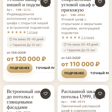
ШКАФЫ НА ЗАКАЗ
♡
ШКАФЫ НА ЗАКАЗ
♡
нишей и подсветкой
угловой шкаф в
прихожую
Арт. SHK-1221
Индивидуальное
Арт. SHK-0901
исполнение углового
Угловой шкаф с
шкафа с открытой нишей
открытыми и закрытыми
и встроенной подсветкой.
секциями, интеграцией
★★★★★
1 отзыв
подсветки.
★★★★★
2 отзыва
🕐 На заказ 30-45 дней
🕐 На заказ 30-45 дней
✓ Гарантия До 10 лет
✓ Гарантия До 10 лет
от 156 000₽
от 120 000 ₽
от 143 000₽
от 110 000 ₽
ПОДРОБНЕЕ
ТОЧНЫЙ РАСЧЁТ
ПОДРОБНЕЕ
ТОЧНЫЙ РА
Встроенный шкаф
Распашной шкаф до
ШКАФЫ НА ЗАКАЗ
♡
ШКАФЫ НА ЗАКАЗ
♡
до потолка с
потолка U999, Egger
глянцевыми
Арт. SHK-0974
фасадами
Лаконичный распашной
шкаф в современном