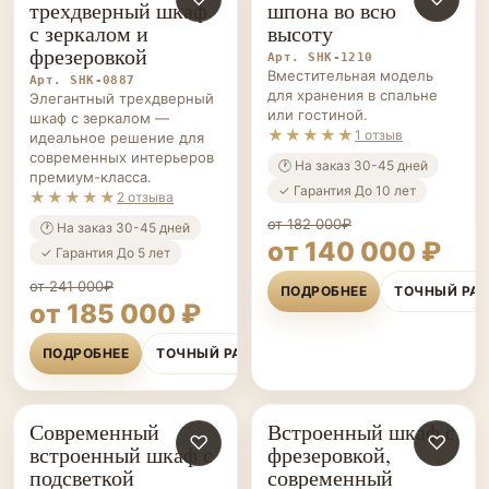
трехдверный шкаф
шпона во всю
с зеркалом и
высоту
фрезеровкой
Арт. SHK-1210
Вместительная модель
Арт. SHK-0887
для хранения в спальне
Элегантный трехдверный
или гостиной.
шкаф с зеркалом —
★★★★★
1 отзыв
идеальное решение для
современных интерьеров
🕐 На заказ 30-45 дней
премиум-класса.
✓ Гарантия До 10 лет
★★★★★
2 отзыва
от 182 000₽
🕐 На заказ 30-45 дней
от 140 000 ₽
✓ Гарантия До 5 лет
от 241 000₽
ПОДРОБНЕЕ
ТОЧНЫЙ РА
от 185 000 ₽
ПОДРОБНЕЕ
ТОЧНЫЙ РАСЧЁТ
Современный
Встроенный шкаф с
ШКАФЫ НА ЗАКАЗ
♡
ШКАФЫ НА ЗАКАЗ
♡
встроенный шкаф с
фрезеровкой,
подсветкой
современный