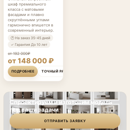
шкаф премиального
класса с матовыми
фасадами и плавно
скруглёнными углами
гармонично впишется в
современный интерьер.
🕐 На заказ 35-45 дней
✓ Гарантия До 10 лет
от 192 000₽
от 148 000 ₽
ПОДРОБНЕЕ
ТОЧНЫЙ РАСЧЁТ
Спроектируем и изготовим модель
под ваши задачи
ОТПРАВИТЬ ЗАЯВКУ