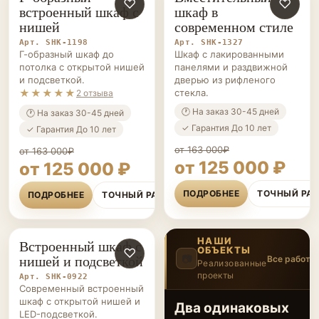
ШКАФЫ НА ЗАКАЗ
♡
ШКАФЫ НА ЗАКАЗ
♡
встроенный шкаф с
шкаф в
нишей
современном стиле
Арт. SHK-1198
Арт. SHK-1327
Г-образный шкаф до
Шкаф с лакированными
потолка с открытой нишей
панелями и раздвижной
и подсветкой.
дверью из рифленого
★★★★★
стекла.
2 отзыва
🕐 На заказ 30-45 дней
🕐 На заказ 30-45 дней
✓ Гарантия До 10 лет
✓ Гарантия До 10 лет
от 163 000₽
от 163 000₽
от 125 000 ₽
от 125 000 ₽
ПОДРОБНЕЕ
ТОЧНЫЙ РА
ПОДРОБНЕЕ
ТОЧНЫЙ РАСЧЁТ
НАШИ
Встроенный шкаф с
ОБЪЕКТЫ
ШКАФЫ НА ЗАКАЗ
♡
нишей и подсветкой
📷
Все работы
Реализованные
проекты
2
/12
Арт. SHK-0922
‹
›
Современный встроенный
шкаф с открытой нишей и
Два одинаковых
LED-подсветкой.