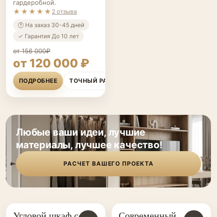
гардеробной.
★★★★★
2 отзыва
🕐 На заказ 30-45 дней
✓ Гарантия До 10 лет
от 156 000₽
от 120 000 ₽
ПОДРОБНЕЕ
ТОЧНЫЙ РАСЧЁТ
Любые ваши идеи, лучшие
материалы, лучшее качество!
РАСЧЕТ ВАШЕГО ПРОЕКТА
Угловой шкаф с
Современный