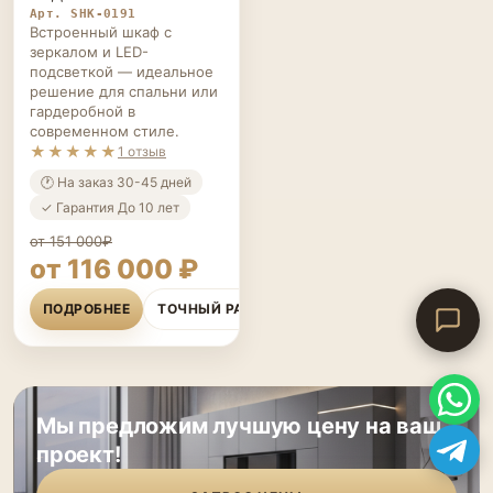
Арт. SHK-0191
Встроенный шкаф с
зеркалом и LED-
подсветкой — идеальное
решение для спальни или
гардеробной в
современном стиле.
★★★★★
1 отзыв
🕐 На заказ 30-45 дней
✓ Гарантия До 10 лет
от 151 000₽
от 116 000 ₽
ПОДРОБНЕЕ
ТОЧНЫЙ РАСЧЁТ
Мы предложим лучшую цену на ваш
проект!