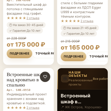
Арт. SHK-0906
стиле с белыми гладкими
Вместительный шкаф до
фасадами из ЛДСП Egger
потолка с глянцевыми
U999 и контрастным
фасадами под графит.
тёмным контуром.
★★★★★
2 отзыва
★★★★★
2 отзыва
🕐 На заказ 30-45 дней
🕐 На заказ 21-45 дней
✓ Гарантия До 10 лет
✓ Гарантия До 10 лет
от 228 000₽
от 215 000₽
от 175 000 ₽
от 165 000 ₽
ПОДРОБНЕЕ
ТОЧНЫЙ РАСЧЁТ
ПОДРОБНЕЕ
ТОЧНЫЙ РА
НАШИ
Встроенные шкафы
ОБЪЕКТЫ
ШКАФЫ НА ЗАКАЗ
♡
над кроватью в
📷
Все работы
Реализованные
спальню
проекты
2
/12
‹
›
Арт. SHK-0950
Индивидуальный проект
Встроенный
хранения с зонами над
шкаф в
кроватью и подсветкой.
современном
📍 ЖК Остров, Хорошево-
★★★★★
2 отзыва