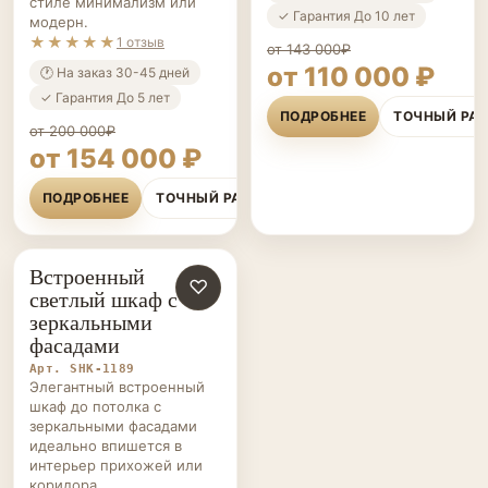
стиле минимализм или
✓ Гарантия До 10 лет
модерн.
★★★★★
1 отзыв
от 143 000₽
от 110 000 ₽
🕐 На заказ 30-45 дней
✓ Гарантия До 5 лет
ПОДРОБНЕЕ
ТОЧНЫЙ РА
от 200 000₽
от 154 000 ₽
ПОДРОБНЕЕ
ТОЧНЫЙ РАСЧЁТ
Встроенный
ШКАФЫ НА ЗАКАЗ
♡
светлый шкаф с
зеркальными
фасадами
Арт. SHK-1189
Элегантный встроенный
шкаф до потолка с
зеркальными фасадами
идеально впишется в
интерьер прихожей или
коридора.