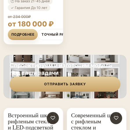
🕐 На заказ 21-45 дней
✓ Гарантия До 10 лет
от 234 000₽
от 180 000 ₽
ПОДРОБНЕЕ
ТОЧНЫЙ РАСЧЁТ
Спроектируем и изготовим модель
под ваши задачи
ОТПРАВИТЬ ЗАЯВКУ
Встроенный шкаф с
Современный шкаф
ШКАФЫ НА ЗАКАЗ
♡
ШКАФЫ НА ЗАКАЗ
♡
рифленым стеклом
с рифленым
и LED-подсветкой
стеклом и