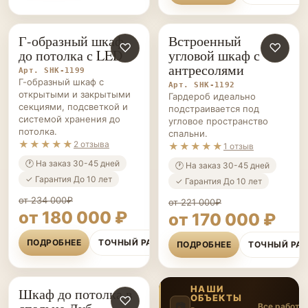
Г-образный шкаф
Встроенный
ШКАФЫ НА ЗАКАЗ
♡
ШКАФЫ НА ЗАКАЗ
♡
до потолка с LED
угловой шкаф с
антресолями
Арт. SHK-1199
Г-образный шкаф с
Арт. SHK-1192
открытыми и закрытыми
Гардероб идеально
секциями, подсветкой и
подстраивается под
системой хранения до
угловое пространство
потолка.
спальни.
★★★★★
2 отзыва
★★★★★
1 отзыв
🕐 На заказ 30-45 дней
🕐 На заказ 30-45 дней
✓ Гарантия До 10 лет
✓ Гарантия До 10 лет
от 234 000₽
от 221 000₽
от 180 000 ₽
от 170 000 ₽
ПОДРОБНЕЕ
ТОЧНЫЙ РАСЧЁТ
ПОДРОБНЕЕ
ТОЧНЫЙ РА
НАШИ
Шкаф до потолка в
ОБЪЕКТЫ
ШКАФЫ НА ЗАКАЗ
♡
📷
Все работы