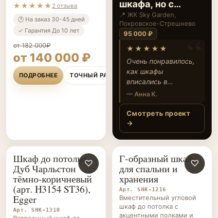
шкафа, но с
★★★★★
2 отзыва
разным
📍 ЖК Sky Garden,
🕐 На заказ 30-45 дней
Покровское-Стрешнево
наполнением
✓ Гарантия До 10 лет
95 000 ₽
от 182 000₽
★★★★★
от 140 000 ₽
Очень понравилось,
как шкафы
ПОДРОБНЕЕ
ТОЧНЫЙ РАСЧЁТ
вписались в
интерьер —
— Анна К.
смотрятся стильно и
места для вещей
Смотреть проект
теперь хватает всем.
→
Особенно удобно, что
наполнение можно
было выбрать под
Шкаф до потолка
Г-образный шкаф
ШКАФЫ НА ЗАКАЗ
♡
ШКАФЫ НА ЗАКАЗ
♡
свои нужды. Спасибо
Дуб Чарльстон
для спальни и
команде за
тёмно-коричневый
хранения
аккуратную
(арт. H3154 ST36),
Арт. SHK-1216
установку и
Egger
Вместительный угловой
внимание к деталям!
шкаф до потолка с
Арт. SHK-1310
акцентными полками и
Встроенный шкаф до