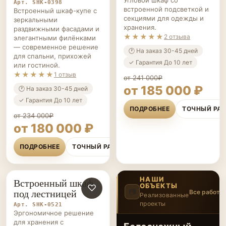
Арт. SHK-0398
встроенной подсветкой и
Встроенный шкаф-купе с
секциями для одежды и
зеркальными
хранения.
раздвижными фасадами и
★★★★★
2 отзыва
элегантными филёнками
— современное решение
🕐 На заказ 30-45 дней
для спальни, прихожей
✓ Гарантия До 10 лет
или гостиной.
★★★★★
1 отзыв
от 241 000₽
от 185 000 ₽
🕐 На заказ 30-45 дней
✓ Гарантия До 10 лет
ПОДРОБНЕЕ
ТОЧНЫЙ РА
от 234 000₽
от 180 000 ₽
ПОДРОБНЕЕ
ТОЧНЫЙ РАСЧЁТ
НАШИ
Встроенный шкаф
ОБЪЕКТЫ
ШКАФЫ НА ЗАКАЗ
♡
под лестницей
📷
Все работы
Реализованные
проекты
2
/12
Арт. SHK-0521
‹
›
Эргономичное решение
для хранения с