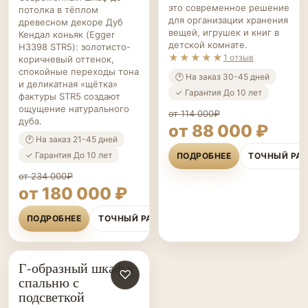
это современное решение
потолка в тёплом
для организации хранения
древесном декоре Дуб
вещей, игрушек и книг в
Кендал коньяк (Egger
детской комнате.
H3398 STR5): золотисто-
★★★★★
1 отзыв
коричневый оттенок,
спокойные переходы тона
🕐 На заказ 30-45 дней
и деликатная «щётка»
✓ Гарантия До 10 лет
фактуры STR5 создают
ощущение натурального
от 114 000₽
дуба.
от 88 000 ₽
🕐 На заказ 21-45 дней
✓ Гарантия До 10 лет
ПОДРОБНЕЕ
ТОЧНЫЙ РА
от 234 000₽
от 180 000 ₽
ПОДРОБНЕЕ
ТОЧНЫЙ РАСЧЁТ
Г-образный шкаф в
ШКАФЫ НА ЗАКАЗ
♡
спальню с
подсветкой