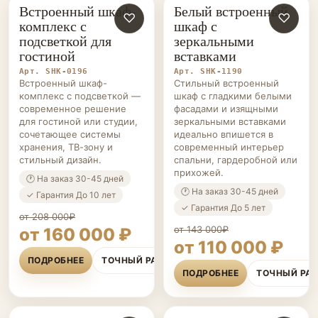
Встроенный шкаф-
Белый встроенный
ШКАФЫ НА ЗАКАЗ
♡
ШКАФЫ НА ЗАКАЗ
♡
комплекс с
шкаф с
подсветкой для
зеркальными
гостиной
вставками
Арт. SHK-0196
Арт. SHK-1190
Встроенный шкаф-
Стильный встроенный
комплекс с подсветкой —
шкаф с гладкими белыми
современное решение
фасадами и изящными
для гостиной или студии,
зеркальными вставками
сочетающее системы
идеально впишется в
хранения, ТВ-зону и
современный интерьер
стильный дизайн.
спальни, гардеробной или
прихожей.
🕐 На заказ 30-45 дней
🕐 На заказ 30-45 дней
✓ Гарантия До 10 лет
✓ Гарантия До 5 лет
от 208 000₽
от 143 000₽
от 160 000 ₽
от 110 000 ₽
ПОДРОБНЕЕ
ТОЧНЫЙ РАСЧЁТ
ПОДРОБНЕЕ
ТОЧНЫЙ РА