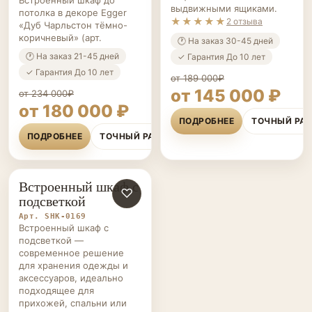
выдвижными ящиками.
потолка в декоре Egger
★★★★★
2 отзыва
«Дуб Чарльстон тёмно-
коричневый» (арт.
🕐 На заказ 30-45 дней
🕐 На заказ 21-45 дней
✓ Гарантия До 10 лет
✓ Гарантия До 10 лет
от 189 000₽
от 145 000 ₽
от 234 000₽
от 180 000 ₽
ПОДРОБНЕЕ
ТОЧНЫЙ РА
ПОДРОБНЕЕ
ТОЧНЫЙ РАСЧЁТ
Встроенный шкаф с
ШКАФЫ НА ЗАКАЗ
♡
подсветкой
Арт. SHK-0169
Встроенный шкаф с
подсветкой —
современное решение
для хранения одежды и
аксессуаров, идеально
подходящее для
прихожей, спальни или