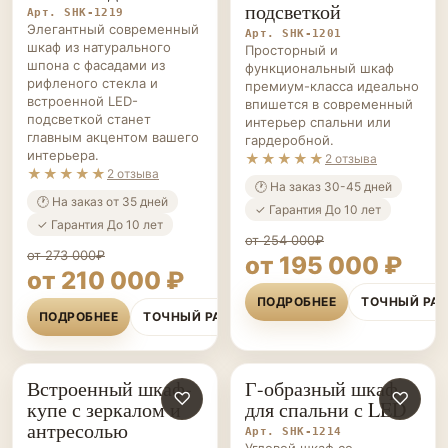
подсветкой
Арт. SHK-1219
Элегантный современный
Арт. SHK-1201
шкаф из натурального
Просторный и
шпона с фасадами из
функциональный шкаф
рифленого стекла и
премиум-класса идеально
встроенной LED-
впишется в современный
подсветкой станет
интерьер спальни или
главным акцентом вашего
гардеробной.
интерьера.
★★★★★
2 отзыва
★★★★★
2 отзыва
🕐 На заказ 30-45 дней
🕐 На заказ от 35 дней
✓ Гарантия До 10 лет
✓ Гарантия До 10 лет
от 254 000₽
от 273 000₽
от 195 000 ₽
от 210 000 ₽
ПОДРОБНЕЕ
ТОЧНЫЙ РА
ПОДРОБНЕЕ
ТОЧНЫЙ РАСЧЁТ
Встроенный шкаф-
Г-образный шкаф
ШКАФЫ НА ЗАКАЗ
♡
ШКАФЫ НА ЗАКАЗ
♡
купе с зеркалом и
для спальни с LED
антресолью
Арт. SHK-1214
Угловой шкаф со