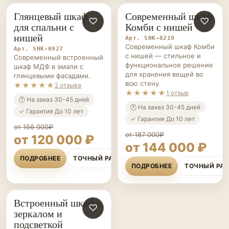
Глянцевый шкаф
Современный шкаф
ШКАФЫ НА ЗАКАЗ
♡
ШКАФЫ НА ЗАКАЗ
♡
для спальни с
Комби с нишей
нишей
Арт. SHK-0219
Современный шкаф Комби
Арт. SHK-0927
с нишей — стильное и
Современный встроенный
функциональное решение
шкаф МДФ в эмали с
для хранения вещей во
глянцевыми фасадами.
всю стену.
★★★★★
2 отзыва
★★★★★
1 отзыв
🕐 На заказ 30-45 дней
🕐 На заказ 30-45 дней
✓ Гарантия До 10 лет
✓ Гарантия До 10 лет
от 156 000₽
от 187 000₽
от 120 000 ₽
от 144 000 ₽
ПОДРОБНЕЕ
ТОЧНЫЙ РАСЧЁТ
ПОДРОБНЕЕ
ТОЧНЫЙ РА
Встроенный шкаф с
ШКАФЫ НА ЗАКАЗ
♡
зеркалом и
подсветкой