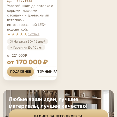
Арт. SHK-1206
Угловой шкаф до потолка с
серыми гладкими
фасадами и древесными
вставками,
интегрированной LED-
подсветкой.
★★★★★
1 отзыв
🕐 На заказ 30-45 дней
✓ Гарантия До 10 лет
от 221 000₽
от 170 000 ₽
ПОДРОБНЕЕ
ТОЧНЫЙ РАСЧЁТ
Любые ваши идеи, лучшие
материалы, лучшее качество!
РАСЧЕТ ВАШЕГО ПРОЕКТА