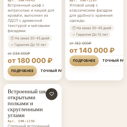
Арт. SHK-0949
Арт. SHK-1205
Встроенный шкаф с
Угловой шкаф с
антресолью и нишей для
классическим фасадом
кровати, выполнен из
для удобного хранения
ЛДСП с древесной
одежды.
текстурой и матовыми
🕐 На заказ 30-45 дней
фасадами.
✓ Гарантия До 10 лет
🕐 На заказ 30-45 дней
от 182 000₽
✓ Гарантия До 10 лет
от 140 000 ₽
от 234 000₽
от 180 000 ₽
ПОДРОБНЕЕ
ТОЧНЫЙ РА
ПОДРОБНЕЕ
ТОЧНЫЙ РАСЧЁТ
Встроенный шкаф с
ШКАФЫ НА ЗАКАЗ
♡
открытыми
полками и
скругленными
углами
Арт. SHK-1196
Стильный встроенный