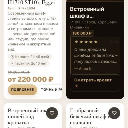
‹
›
H1710 ST10), Egger
Встроенный
Арт. SHK-1094
Современный шкаф-
шкаф в
стенка во всю стену с ТВ-
современном
📍 ЖК Остров, Хорошево-
зоной, открытыми нишами
Мневники
и витринами со стеклом
стиле с
180 000 ₽
— решение для гостиной
матовыми
или студии, где важно
★★★★★
фасадами
хранение и аккуратный
вид.
Очень довольна
шкафом от ЭкоЛюкс –
🕐 На заказ 21-45 дней
получилось стильно,
✓ Гарантия До 10 лет
аккуратно и очень
— Анна К.
от 286 000₽
удобно! Всё хранится
от 220 000 ₽
по местам, фасады
Смотреть проект
идеально вписались
→
ПОДРОБНЕЕ
ТОЧНЫЙ РАСЧЁТ
в интерьер. Спасибо
за индивидуальный
подход и
Встроенный шкаф с
Г-образный
качественную
ШКАФЫ НА ЗАКАЗ
♡
ШКАФЫ НА ЗАКАЗ
♡
нишей над
бежевый шкаф в
работу!
кроватью
спальню