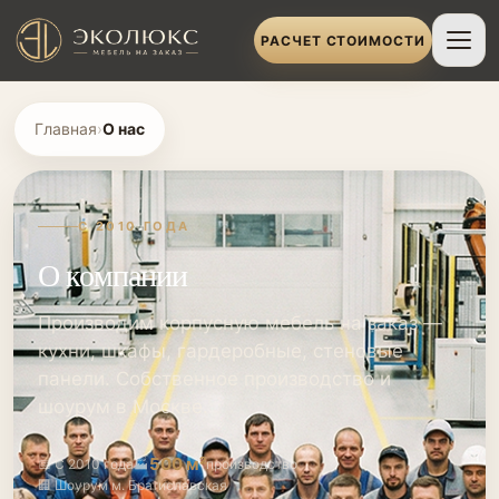
РАСЧЕТ СТОИМОСТИ
Главная
›
О нас
С 2010 ГОДА
О компании
Производим корпусную мебель на заказ —
кухни, шкафы, гардеробные, стеновые
панели. Собственное производство и
шоурум в Москве.
500 м²
📅 С 2010 года
🏭
производство
🏢 Шоурум м. Братиславская