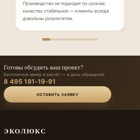
ДИЗАЙНЕР ИНТЕРЬЕРОВ
ЧАС
Производство не подводит по срокам,
Мен
качество стабильное — клиенты всегда
мон
довольны результатом.
иде
Готовы обсудить ваш проект?
Бесплатный замер и расчёт — в день обращения
8 495 181-19-91
ОСТАВИТЬ ЗАЯВКУ
ЭКОЛЮКС