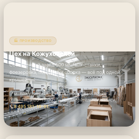
🏭 ПРОИЗВОДСТВО
Цех на Кожуховской
Собственный завод 500 м². ЧПУ-станки,
фрезеровка, покраска и сборка — всё под одной
крышей.
📍
м. Кожуховская, 2-й Южнопортовый пр. 26
🕑
Пн–Пт: 9:00–18:00 (по предварительной записи)
📞
8 495 181-19-91