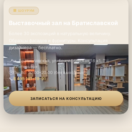
🏢 ШОУРУМ
Выставочный зал на Братиславской
Более 30 экспозиций в натуральную величину.
Образцы фасадов и фурнитуры. Консультация
дизайнера — бесплатно.
📍
м. Братиславская, ул. Братиславская 18 к1, ТЦ
«Интерьер»
🕑
Пн–Вс: 10:00–20:00 (без выходных)
📞
8 495 181-19-91
ЗАПИСАТЬСЯ НА КОНСУЛЬТАЦИЮ