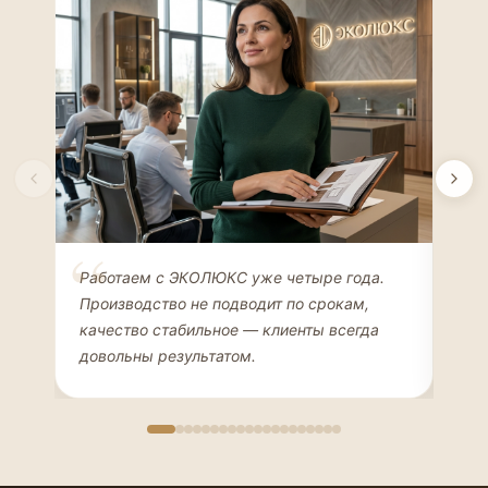
Елена Соколова
Ан
Работаем с ЭКОЛЮКС уже четыре года.
Сде
ДИЗАЙНЕР ИНТЕРЬЕРОВ
ЧАС
Производство не подводит по срокам,
Мен
качество стабильное — клиенты всегда
мон
довольны результатом.
иде