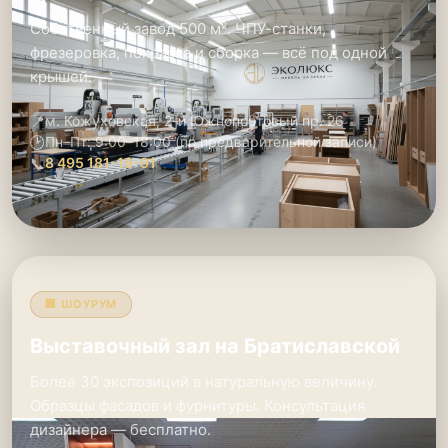
Собственный завод 500 м². ЧПУ-станки,
фрезеровка, покраска и сборка — всё под одной
крышей.
📍
м. Кожуховская, 2-й Южнопортовый пр. 26
🕑
Пн–Пт: 9:00–18:00 (по предварительной записи)
📞
8 495 181-19-91
🏢 ШОУРУМ
Выставочный зал на Братиславской
Более 30 экспозиций в натуральную величину.
Образцы фасадов и фурнитуры. Консультация
дизайнера — бесплатно.