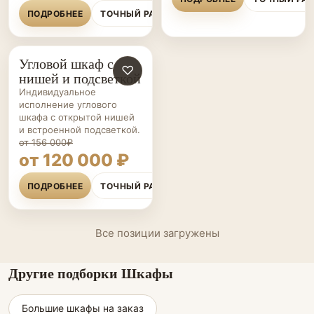
ПОДРОБНЕЕ
ТОЧНЫЙ РАСЧЁТ
Угловой шкаф с
ШКАФЫ НА ЗАКАЗ
♡
нишей и подсветкой
Индивидуальное
исполнение углового
шкафа с открытой нишей
и встроенной подсветкой.
от 156 000₽
от 120 000 ₽
ПОДРОБНЕЕ
ТОЧНЫЙ РАСЧЁТ
Все позиции загружены
Другие подборки Шкафы
Большие шкафы на заказ