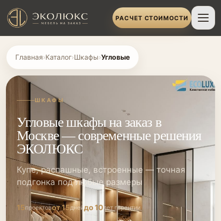
РАСЧЕТ СТОИМОСТИ
Главная
›
Каталог
›
Шкафы
›
Угловые
ШКАФЫ
Угловые шкафы на заказ в
Москве — современные решения
ЭКОЛЮКС
Купе, распашные, встроенные — точная
подгонка под любые размеры
15
от 15
до 10
проектов
дней
лет гарантии