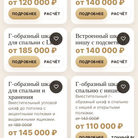
от 120 000 ₽
от 140 000 ₽
ПОДРОБНЕЕ
РАСЧЁТ
ПОДРОБНЕЕ
РАСЧЁТ
Г-образный шкаф
Встроенный шкаф в
♡
♡
для спальни с LED
нишу с подсветкой
от 185 000 ₽
от 140 000 ₽
ПОДРОБНЕЕ
РАСЧЁТ
ПОДРОБНЕЕ
РАСЧЁТ
Г-образный шкаф
Г-образный шкаф в
ШКАФЫ НА ЗАКАЗ
♡
ШКАФЫ НА ЗАКАЗ
♡
для спальни и
спальню с нишей
хранения
Вместительный г-
образный шкаф в спальню
Вместительный угловой
с нишей и открытыми
шкаф до потолка с
полками.
акцентными полками и
от 143 000₽
выдвижными ящиками.
от 110 000 ₽
от 189 000₽
от 145 000 ₽
ПОДРОБНЕЕ
ТОЧНЫЙ РА