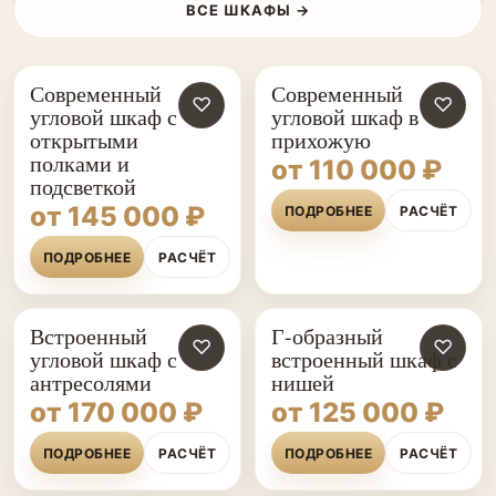
ВСЕ ШКАФЫ →
Современный
Современный
♡
♡
угловой шкаф с
угловой шкаф в
открытыми
прихожую
полками и
от 110 000 ₽
подсветкой
от 145 000 ₽
ПОДРОБНЕЕ
РАСЧЁТ
ПОДРОБНЕЕ
РАСЧЁТ
Встроенный
Г-образный
♡
♡
угловой шкаф с
встроенный шкаф с
антресолями
нишей
от 170 000 ₽
от 125 000 ₽
ПОДРОБНЕЕ
РАСЧЁТ
ПОДРОБНЕЕ
РАСЧЁТ