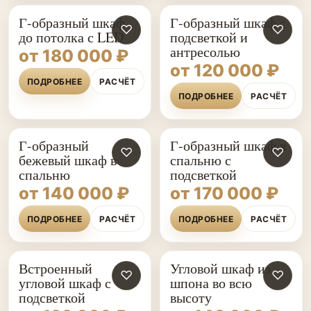
Г-образный шкаф
Г-образный шкаф с
♡
♡
до потолка с LED
подсветкой и
антресолью
от 180 000 ₽
от 120 000 ₽
ПОДРОБНЕЕ
РАСЧЁТ
ПОДРОБНЕЕ
РАСЧЁТ
Г-образный
Г-образный шкаф в
♡
♡
бежевый шкаф в
спальню с
спальню
подсветкой
от 140 000 ₽
от 170 000 ₽
ПОДРОБНЕЕ
РАСЧЁТ
ПОДРОБНЕЕ
РАСЧЁТ
Встроенный
Угловой шкаф из
♡
♡
угловой шкаф с
шпона во всю
подсветкой
высоту