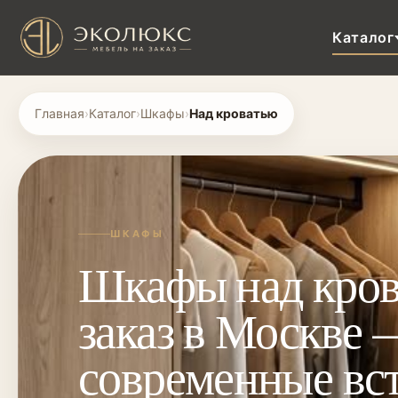
Каталог
Главная
›
Каталог
›
Шкафы
›
Над кроватью
ШКАФЫ
Шкафы над кров
заказ в Москве 
современные вс