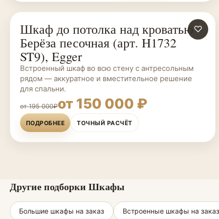
Шкаф до потолка над кроватью
ШКАФЫ НА ЗАКАЗ
♡
Берёза песочная (арт. H1732
ST9), Egger
Встроенный шкаф во всю стену с антресольным
рядом — аккуратное и вместительное решение
для спальни.
от 150 000 ₽
от 195 000₽
ПОДРОБНЕЕ
ТОЧНЫЙ РАСЧЁТ
Другие подборки Шкафы
Большие шкафы на заказ
Встроенные шкафы на зака