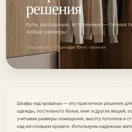
решения
Купе, распашные, встроенные — точная п
любые размеры
14
от 15
до 10
проектов
дней
лет гарантии
Шкафы над кроватью — это практичное решение для
одежды, постельного белья, книг и других вещей, 
учитывая размеры помещения, высоту потолков и ст
над изголовьем кровати. Используем надёжные мат