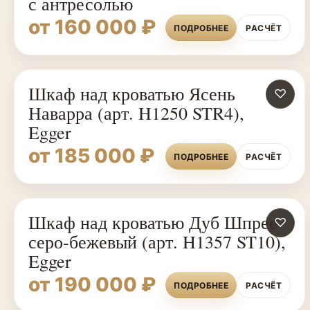
с антресолью
от 160 000 ₽
ПОДРОБНЕЕ
РАСЧЁТ
Шкаф над кроватью Ясень
♡
Наварра (арт. H1250 STR4),
Egger
от 185 000 ₽
ПОДРОБНЕЕ
РАСЧЁТ
Шкаф над кроватью Дуб Шпрее
♡
серо-бежевый (арт. H1357 ST10),
Egger
от 190 000 ₽
ПОДРОБНЕЕ
РАСЧЁТ