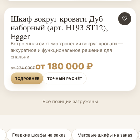
Шкаф вокруг кровати Дуб
ШКАФЫ НА ЗАКАЗ
♡
наборный (арт. H193 ST12),
Egger
Встроенная система хранения вокруг кровати —
аккуратное и функциональное решение для
спальни.
от 180 000 ₽
от 234 000₽
ПОДРОБНЕЕ
ТОЧНЫЙ РАСЧЁТ
Все позиции загружены
з
Гладкие шкафы на заказ
Матовые шкафы на заказ