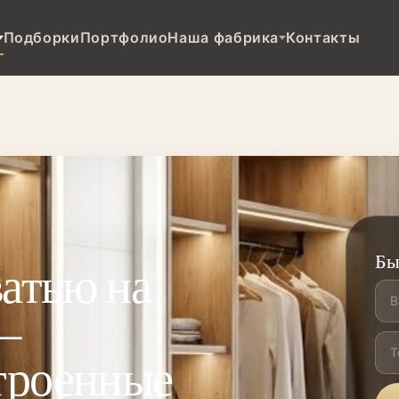
Подборки
Портфолио
Наша фабрика
Контакты
Бы
атью на
—
троенные