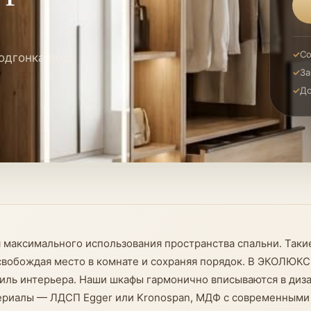
Со
одгонка под
За
До
 максимального использования пространства спальни. Таки
освобождая место в комнате и сохраняя порядок. В ЭКОЛЮКС
иль интерьера. Наши шкафы гармонично вписываются в диза
ериалы — ЛДСП Egger или Kronospan, МДФ с современными 