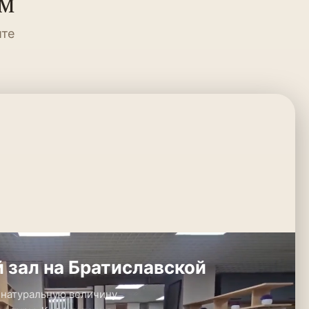
ум
ите
 зал на Братиславской
 натуральную величину.