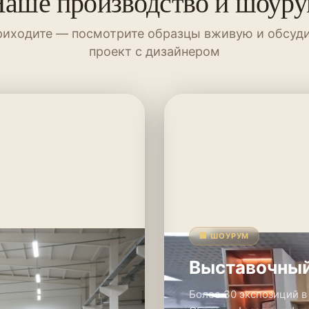
аше производство и шоур
иходите — посмотрите образцы вживую и обсуд
проект с дизайнером
🏢 ШОУРУМ
Выставочный
Более 30 экспозиций в