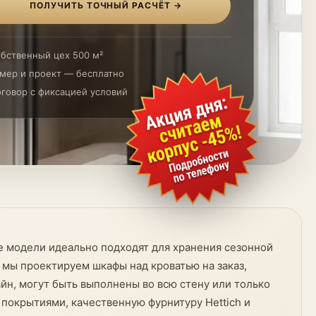
ПОЛУЧИТЬ ТОЧНЫЙ РАСЧЁТ →
бственный цех 500 м²
мер и проект — бесплатно
говор с фиксацией условий
е модели идеально подходят для хранения сезонной
 мы проектируем шкафы над кроватью на заказ,
йн, могут быть выполнены во всю стену или только
покрытиями, качественную фурнитуру Hettich и