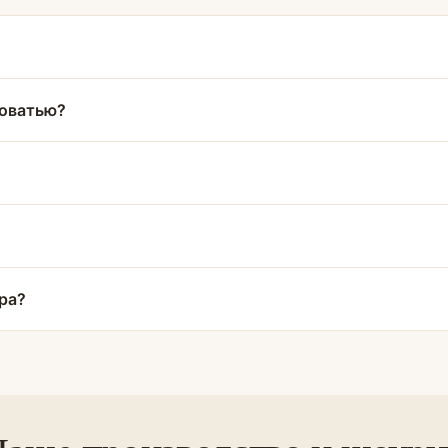
роватью?
ра?